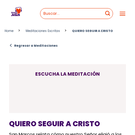
Skip
to
content
>
>
Home
Meditaciones Escritas
QUIERO SEGUIR A CRISTO
<
Regresar a Meditaciones
ESCUCHA LA MEDITACIÓN
QUIERO SEGUIR A CRISTO
San Marcos relata cómo nuestro Señor eligió a los