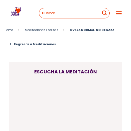
Skip
to
content
>
>
Home
Meditaciones Escritas
OVEJA NORMAL, NO DE RAZA
<
Regresar a Meditaciones
ESCUCHA LA MEDITACIÓN