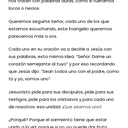
nos traten con palabras duras, como si fuéramos
locos o necios.
Queremos seguirte Señor, cada uno de los que
estamos escuchando, este Evangelio queremos
parecernos más a vos.
Cada uno en su oración va a decirle a Jesús con
sus palabras, esta misma idea: “Señor: Dame un
corazón semejante al tuyo” y por eso recordando
que Jesús dijo: “Sean todos uno con el padre, como
tú y yo, somos uno”.
Jesucristo pide para sus discípulos, pide para sus
testigos, pide para los cristianos y para cada uno
de nosotros: esa unidad. ¡
Que seamos uno
!.
¿Porqué? Porque el sarmiento tiene que estar
unido a la vid, porque si no, no puede dar fruto.