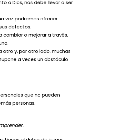
to a Dios, nos debe llevar a ser
una vez podremos ofrecer
sus defectos.
 cambiar o mejorar a través,
uno.
 otro y, por otro lado, muchas
 supone a veces un obstáculo
personales que no pueden
demás personas.
omprender.
i tienes el deber de juzgar.