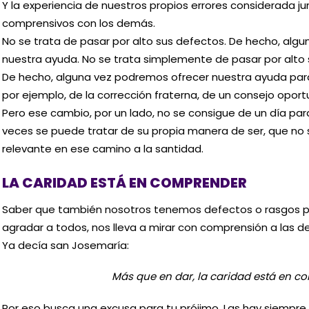
Y la experiencia de nuestros propios errores considerada jun
comprensivos con los demás.
No se trata de pasar por alto sus defectos. De hecho, alg
nuestra ayuda. No se trata simplemente de pasar por alto 
De hecho, alguna vez podremos ofrecer nuestra ayuda para
por ejemplo, de la corrección fraterna, de un consejo oport
Pero ese cambio, por un lado, no se consigue de un día para
veces se puede tratar de su propia manera de ser, que no
relevante en ese camino a la santidad.
LA CARIDAD ESTÁ EN COMPRENDER
Saber que también nosotros tenemos defectos o rasgos 
agradar a todos, nos lleva a mirar con comprensión a las 
Ya decía san Josemaría:
Más que en dar, la caridad está en c
Por eso busca una excusa para tu prójimo. Las hay siempre s