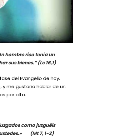
«Un hombre rico tenía un
r sus bienes.” (Lc 16,1)
ase del Evangelio de hoy.
, y me gustaría hablar de un
s por alto.
s juzgados como juzguéis
n ustedes.» (Mt 7, 1-2)