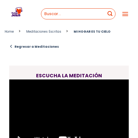
Skip
to
content
>
>
Home
Meditaciones Escritas
MI HOGAR ES TU CIELO
<
Regresar a Meditaciones
ESCUCHA LA MEDITACIÓN