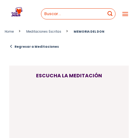
Skip
to
content
>
>
Home
Meditaciones Escritas
MEMORIA DEL DON
<
Regresar a Meditaciones
ESCUCHA LA MEDITACIÓN