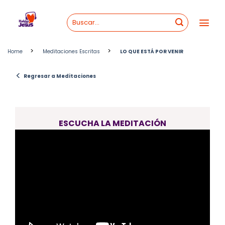
Skip
to
content
>
>
Home
Meditaciones Escritas
LO QUE ESTÁ POR VENIR
<
Regresar a Meditaciones
ESCUCHA LA MEDITACIÓN