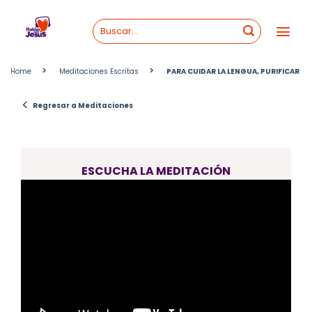
Skip
to
content
>
>
Home
Meditaciones Escritas
PARA CUIDAR LA LENGUA, PURIFICAR
<
Regresar a Meditaciones
ESCUCHA LA MEDITACIÓN