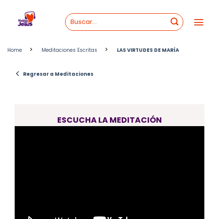
Skip
to
content
>
>
Home
Meditaciones Escritas
LAS VIRTUDES DE MARÍA
<
Regresar a Meditaciones
ESCUCHA LA MEDITACIÓN