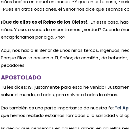
niños hacían en aquel entonces…-Y que en este caso, -curi
-Pues en otras ocasiones, el Señor nos dice que seamos co
¡Que de ellos es el Reino de los Cielos!.
-En este caso, hac
niños. Y eso, a veces lo encontramos ¿verdad? Cuando ér
encapricharnos por algo. ¿no?
Aquí, nos habla el Señor de unos niños tercos, ingenuos, nec
Porque Ellos te acusan a Ti, Señor; de comilón , de bebedor
pecadores.
APOSTOLADO
Tu les dices: ¡Si, justamente para esto he venido!. Justame
salvar al mundo, a todos, para salvar a todas la almas.
Eso también es una parte importante de nuestra fe:
“el A
que hemos recibido estamos llamados a la santidad y al a
Es decir-; que pensemos en aquellas almas, en aquellas per