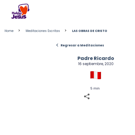
Skip
to
content
>
>
Home
Meditaciones Escritas
LAS OBRAS DE CRISTO
<
Regresar a Meditaciones
Padre Ricardo
16 septiembre, 2020
5 min