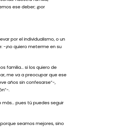
emos ese deber; ¡por
var por el individualismo, o un
e: -¡no quiero meterme en su
s familia… si los quiero de
ar, me va a preocupar que ese
leve años sin confesarse”-,
ón”-.
o más… pues tú puedes seguir
 porque seamos mejores, sino