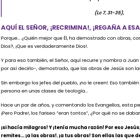
(Lc 7, 31-35),
AQUÍ EL SEÑOR, ¡RECRIMINA!, ¡REGAÑA A ES
Porque… ¿Quién mejor que Él, ha demostrado con obras, con 
Dios?, ¡Que es verdaderamente Dios!.
Y para eso también, el Señor, aquí recurre y nombra a Juan 
por así decirlo-, demostrado, que las obras de Jesús son la
Sin embargo los jefes del pueblo, ¡no le creen!. Eso tambi
persona en unas clases de teología…
Hace un par de años, y comentando los Evangelios, esta p
¡Pero Padre!, los fariseo “eran tontos”, ¿Por qué no se dab
¡si hacía milagros! Y ¡tenía mucha razón! Por eso Jesús; 
remites… ¡a las obras!. ¡a tus obras! Son ellas las que 