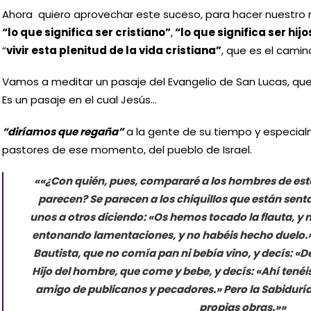
Ahora quiero aprovechar este suceso, para hacer nuestro r
“lo que significa ser cristiano”
,
“lo que significa ser hijo
“
vivir esta plenitud de la vida cristiana”
, que es el camin
Vamos a meditar un pasaje del Evangelio de San Lucas, que
Es un pasaje en el cual Jesús…
“diríamos que regaña”
a la gente de su tiempo y especial
pastores de ese momento, del pueblo de Israel.
««¿Con quién, pues, compararé a los hombres de esta
parecen? Se parecen a los chiquillos que están senta
unos a otros diciendo: «Os hemos tocado la flauta, y
entonando lamentaciones, y no habéis hecho duelo.»
Bautista, que no comía pan ni bebía vino, y decís: «D
Hijo del hombre, que come y bebe, y decís: «Ahí tenéi
amigo de publicanos y pecadores.» Pero la Sabidurí
propias obras.»»