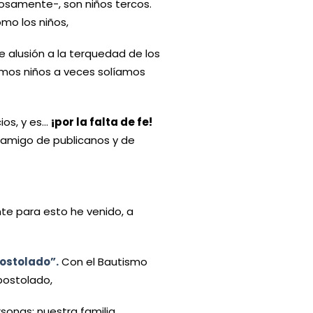
osamente-, son niños tercos.
mo los niños,
e alusión a la terquedad de los
amos niños a veces solíamos
ios, y es…
¡por la falta de fe!
, amigo de publicanos y de
nte para esto he venido, a
postolado”.
Con el Bautismo
postolado,
sonas: nuestra familia,