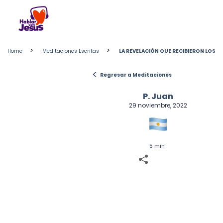
Skip
to
content
>
>
Home
Meditaciones Escritas
LA REVELACIÓN QUE RECIBIERON LOS
<
Regresar a Meditaciones
P. Juan
29 noviembre, 2022
5 min