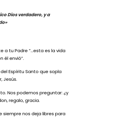
nico Dios verdadero, y a
ado»
e a tu Padre “…esta es la vida
 él envió”.
el Espíritu Santo que sopla
, Jesús.
anto. Nos podemos preguntar: ¿y
on, regalo, gracia.
 siempre nos deja libres para