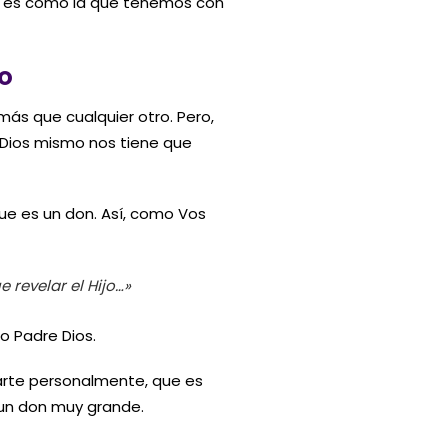
 no es como la que tenemos con
GO
ás que cualquier otro. Pero,
 Dios mismo nos tiene que
ue es un don. Así, como Vos
 revelar el Hijo…»
o Padre Dios.
arte personalmente, que es
s un don muy grande.