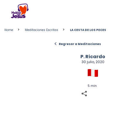
Skip
to
content
>
>
Home
Meditaciones Escritas
LA CESTA DE LOS PECES
<
Regresar a Meditaciones
P. Ricardo
30 julio, 2020
5 min