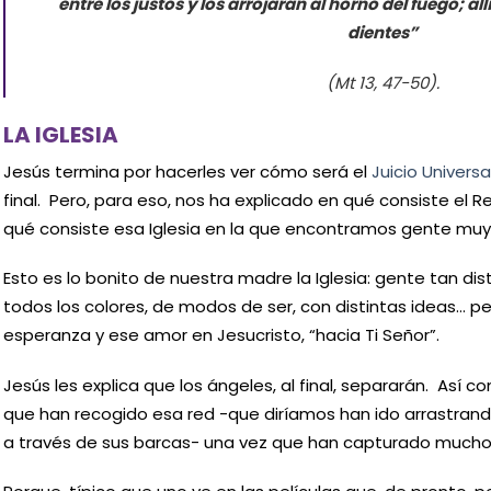
entre los justos y los arrojarán al horno del fuego; all
dientes”
(Mt 13, 47-50).
LA IGLESIA
Jesús termina por hacerles ver cómo será el
Juicio Universa
final. Pero, para eso, nos ha explicado en qué consiste el Re
qué consiste esa Iglesia en la que encontramos gente muy
Esto es lo bonito de nuestra madre la Iglesia: gente tan dist
todos los colores, de modos de ser, con distintas ideas… p
esperanza y ese amor en Jesucristo, “hacia Ti Señor”.
Jesús les explica que los ángeles, al final, separarán. Así
que han recogido esa red -que diríamos han ido arrastrando
a través de sus barcas- una vez que han capturado mucho