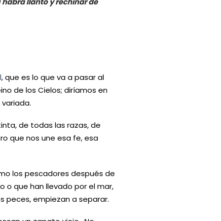
í habrá llanto y rechinar de
l
, que es lo que va a pasar al
ino de los Cielos; diríamos en
 variada.
inta, de todas las razas, de
ero que nos une esa fe, esa
 como los pescadores después de
 o que han llevado por el mar,
s peces, empiezan a separar.