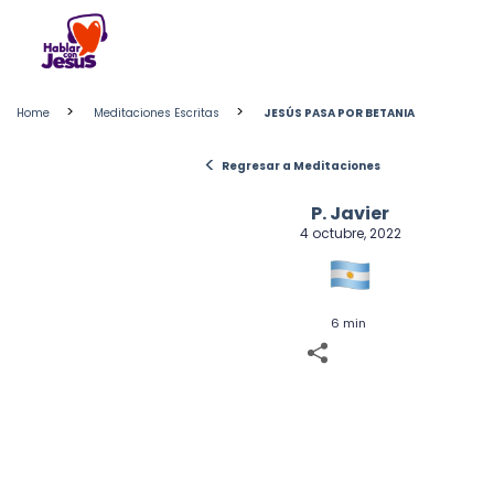
Skip
to
content
>
>
Home
Meditaciones Escritas
JESÚS PASA POR BETANIA
<
Regresar a Meditaciones
P. Javier
4 octubre, 2022
6 min