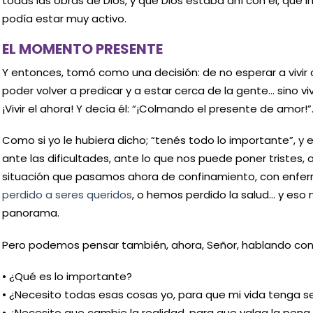
todas las obras de Dios, y que Dios estaba ahí con él, que i
podía estar muy activo.
EL MOMENTO PRESENTE
Y entonces, tomó como una decisión: de no esperar a vivir c
poder volver a predicar y a estar cerca de la gente… sino v
¡Vivir el ahora! Y decía él: “¡Colmando el presente de amor!”
Como si yo le hubiera dicho; “tenés todo lo importante”, y 
ante las dificultades, ante lo que nos puede poner tristes, 
situación que pasamos ahora de confinamiento, con enfe
perdido a seres queridos
, o hemos perdido la salud… y eso 
panorama.
Pero podemos pensar también, ahora, Señor, hablando con
• ¿Qué es lo importante?
• ¿Necesito todas esas cosas yo, para que mi vida tenga s
• ¿Necesito que cambie la realidad, para que valga la pena