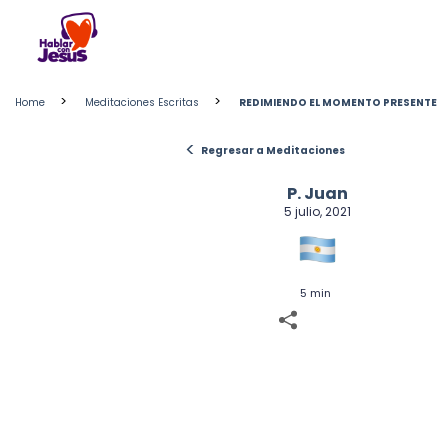
Skip
to
content
>
>
Home
Meditaciones Escritas
REDIMIENDO EL MOMENTO PRESENTE
<
Regresar a Meditaciones
P. Juan
5 julio, 2021
5 min