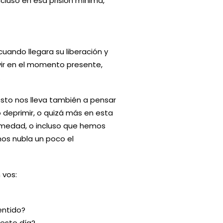
ncluso en esa prisión mínima,
uando llegara su liberación y
ivir en el momento presente,
.
esto nos lleva también a pensar
o deprimir, o quizá más en esta
rmedad, o incluso que hemos
nos nubla un poco el
 vos:
entido?
 este día?