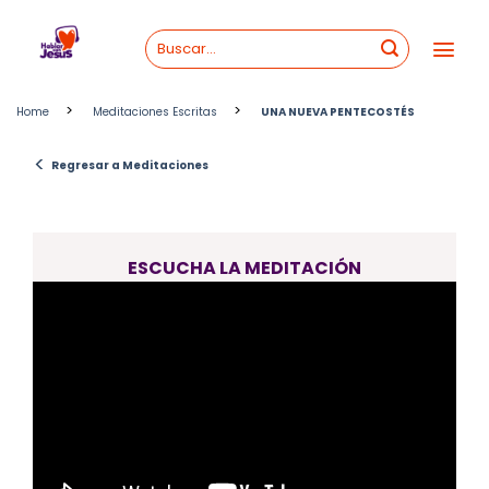
Skip
to
content
>
>
Home
Meditaciones Escritas
UNA NUEVA PENTECOSTÉS
<
Regresar a Meditaciones
ESCUCHA LA MEDITACIÓN