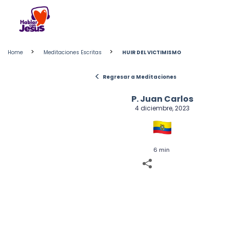
Skip
to
content
>
>
Home
Meditaciones Escritas
HUIR DEL VICTIMISMO
<
Regresar a Meditaciones
P. Juan Carlos
4 diciembre, 2023
6 min