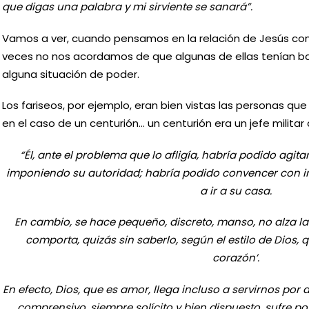
que digas una palabra y mi sirviente se sanará”.
Vamos a ver, cuando pensamos en la relación de Jesús con
veces no nos acordamos de que algunas de ellas tenían ba
alguna situación de poder.
Los fariseos, por ejemplo, eran bien vistas las personas qu
en el caso de un centurión… un centurión era un jefe milita
“Él, ante el problema que lo afligía, habría podido agit
imponiendo su autoridad; habría podido convencer con in
a ir a su casa.
En cambio, se hace pequeño, discreto, manso, no alza la
comporta, quizás sin saberlo, según el estilo de Dios,
corazón’.
En efecto, Dios, que es amor, llega incluso a servirnos por
comprensivo, siempre solícito y bien dispuesto, sufre po