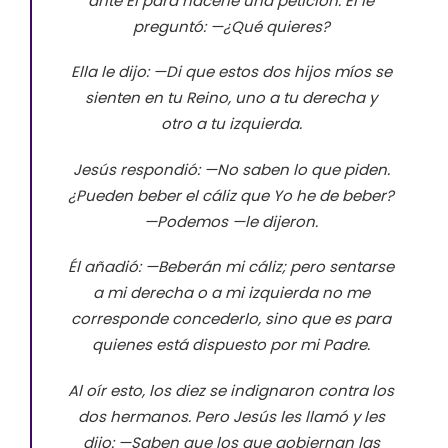
ante Él para hacerle una petición.
Él le
preguntó: —
¿Qué quieres?
Ella le dijo: —
Di que estos dos hijos míos se
sienten en tu Reino, uno a tu derecha y
otro a tu izquierda.
Jesús respondió: —
No saben lo que piden.
¿Pueden beber el cáliz que Yo he de beber?
—
Podemos
—
le dijeron.
Él añadió: —
Beberán mi cáliz; pero sentarse
a mi derecha o a mi izquierda no me
corresponde concederlo, sino que es para
quienes está dispuesto por mi Padre.
Al oír esto, los diez se indignaron contra los
dos hermanos.
Pero Jesús les llamó y les
dijo: —
Saben que los que gobiernan las