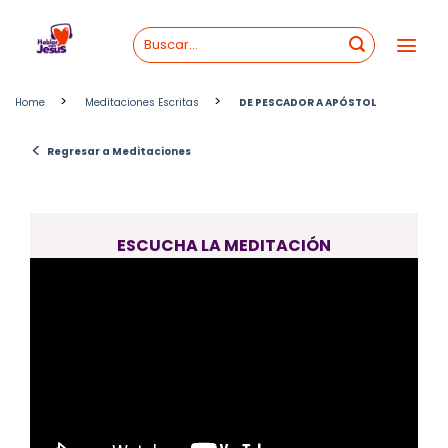
Skip
to
content
>
>
Home
Meditaciones Escritas
DE PESCADOR A APÓSTOL
<
Regresar a Meditaciones
ESCUCHA LA MEDITACIÓN