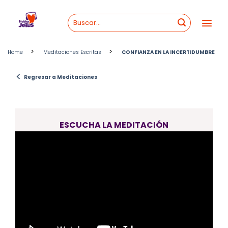
Skip
to
content
>
>
Home
Meditaciones Escritas
CONFIANZA EN LA INCERTIDUMBRE
<
Regresar a Meditaciones
ESCUCHA LA MEDITACIÓN