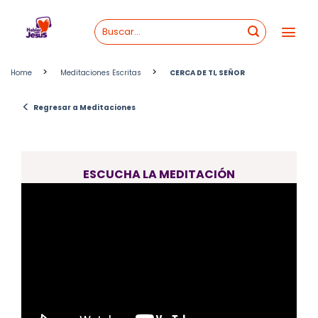
Skip
to
content
>
>
Home
Meditaciones Escritas
CERCA DE TI, SEÑOR
<
Regresar a Meditaciones
ESCUCHA LA MEDITACIÓN