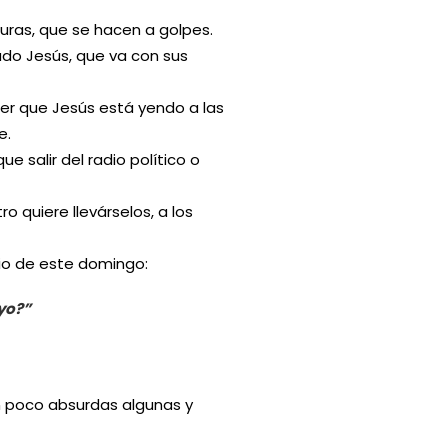
uras, que se hacen a golpes.
ado Jesús, que va con sus
r que Jesús está yendo a las
e.
e salir del radio político o
 quiere llevárselos, a los
io de este domingo:
 yo?”
un poco absurdas algunas y