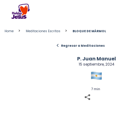
Skip
to
content
>
>
Home
Meditaciones Escritas
BLOQUE DE MÁRMOL
<
Regresar a Meditaciones
P. Juan Manuel
15 septiembre, 2024
7 min