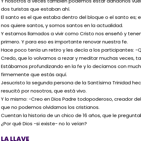
Y nosotros a veces también podemos estar dándonos vue
dos turistas que estaban ahí.
El santo es el que estaba dentro del bloque o el santo es; el
nos quiere santos, y somos santos en la actualidad.
Y estamos llamados a vivir como Cristo nos enseñó y tene
primero. Y para eso es importante renovar nuestra fe.
Hace poco tenía un retiro y les decía a los participantes:
Credo, que lo volvamos a rezar y meditar muchas veces, tam
Estábamos profundizando en la fe y lo decíamos con mucha
firmemente que estás aquí.
Jesucristo la segunda persona de la Santísima Trinidad he
resucitó por nosotros, que está vivo.
Y lo mismo: -Creo en Dios Padre todopoderoso, creador del C
que no podemos olvidarnos los cristianos.
Cuentan la historia de un chico de 16 años, que le preguntab
¿Por qué Dios -si existe- no lo veían?
LA LLAVE