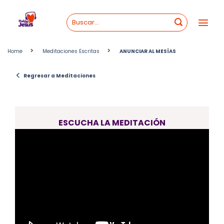
Skip
to
content
>
>
Home
Meditaciones Escritas
ANUNCIAR AL MESÍAS
<
Regresar a Meditaciones
ESCUCHA LA MEDITACIÓN