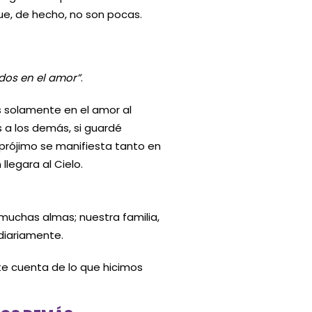
ue, de hecho, no son pocas.
dos en el amor”
.
s solamente en el amor al
es a los demás, si guardé
prójimo se manifiesta tanto en
legara al Cielo.
muchas almas; nuestra familia,
diariamente.
te cuenta de lo que hicimos