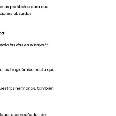
varias parábolas para que
ciones absurdas.
ca:
erán los dos en el hoyo?”
go, es tragicómico hasta que
nuestros hermanos, también
e llegar acompañados de