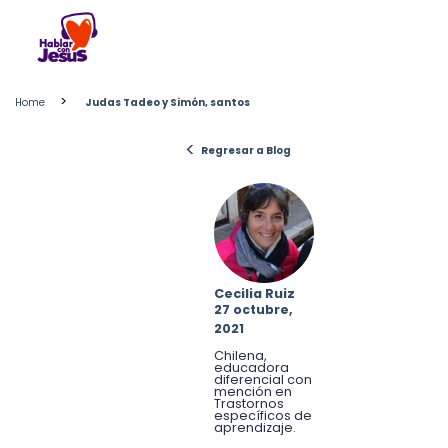
Skip
to
content
>
Home
Judas Tadeo y Simón, santos
<
Regresar a Blog
Cecilia Ruiz
27 octubre,
2021
Chilena,
educadora
diferencial con
mención en
Trastornos
específicos de
aprendizaje.