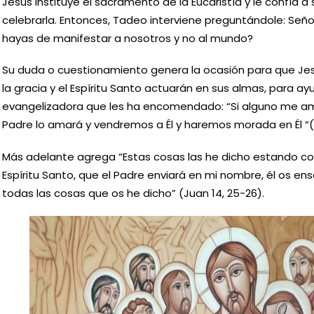
Jesús instituye el sacramento de la Eucaristía y le confía a
celebrarla. Entonces, Tadeo interviene preguntándole: Señ
hayas de manifestar a nosotros y no al mundo?
Su duda o cuestionamiento genera la ocasión para que Je
la gracia y el Espíritu Santo actuarán en sus almas, para ay
evangelizadora que les ha encomendado: “Si alguno me am
Padre lo amará y vendremos a Él y haremos morada en Él “(
Más adelante agrega “Estas cosas las he dicho estando con 
Espíritu Santo, que el Padre enviará en mi nombre, él os en
todas las cosas que os he dicho” (Juan 14, 25-26).