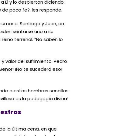
a Él y lo despiertan diciendo:
 de poca fe?, les responde.
humana. Santiago y Juan, en
piden sentarse uno a su
 reino terrenal. “No saben lo
valor del sufrimiento. Pedro
 Señor! ¡No te sucederá eso!
nde a estos hombres sencillos
villosa es la pedagogía divina!
uestras
e la última cena, en que