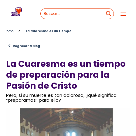
Skip
to
content
>
Home
La Cuaresma es un tiempo
<
Regresar a Blog
La Cuaresma es un tiempo
de preparación para la
Pasión de Cristo
Pero, si su muerte es tan dolorosa, ¿qué significa
“prepararnos” para ello?