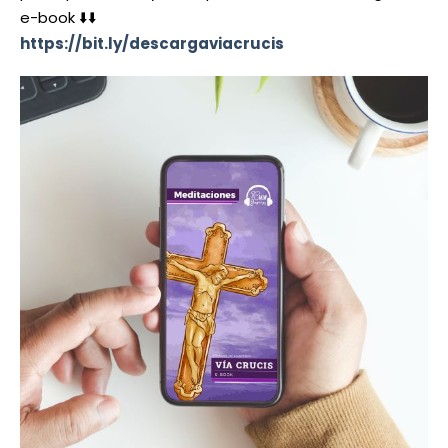
e-book ⬇️⬇️
https://bit.ly/descargaviacrucis