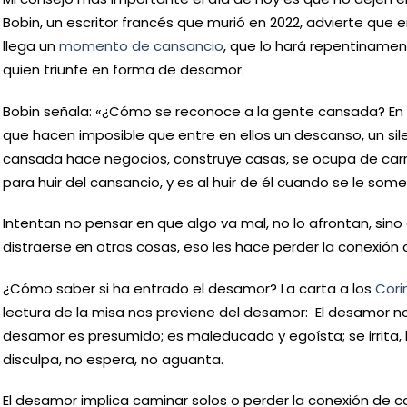
Bobin, un escritor francés que murió en 2022, advierte que 
llega un
momento de cansancio
, que lo hará repentinament
quien triunfe en forma de desamor.
Bobin señala: «¿Cómo se reconoce a la gente cansada? En 
que hacen imposible que entre en ellos un descanso, un sil
cansada hace negocios, construye casas, se ocupa de car
para huir del cansancio, y es al huir de él cuando se le some
Intentan no pensar en que algo va mal, no lo afrontan, sino 
distraerse en otras cosas, eso les hace perder la conexión 
¿Cómo saber si ha entrado el desamor? La carta a los
Cori
lectura de la misa nos previene del desamor: El desamor no e
desamor es presumido; es maleducado y egoísta; se irrita, 
disculpa, no espera, no aguanta.
El desamor implica caminar solos o perder la conexión de c