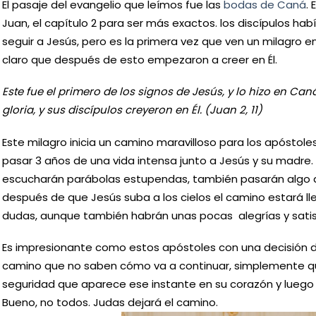
El pasaje del evangelio que leímos fue las
bodas de Caná
. 
Juan, el capítulo 2 para ser más exactos. los discípulos 
seguir a Jesús, pero es la primera vez que ven un milagro en 
claro que después de esto empezaron a creer en Él.
Este fue el primero de los signos de Jesús, y lo hizo en Can
gloria, y sus discípulos creyeron en Él. (Juan 2, 11)
Este milagro inicia un camino maravilloso para los apóstole
pasar 3 años de una vida intensa junto a Jesús y su madre
escucharán parábolas estupendas, también pasarán algo 
después de que Jesús suba a los cielos el camino estará l
dudas, aunque también habrán unas pocas alegrías y satis
Es impresionante como estos apóstoles con una decisión 
camino que no saben cómo va a continuar, simplemente qu
seguridad que aparece ese instante en su corazón y luego
Bueno, no todos. Judas dejará el camino.