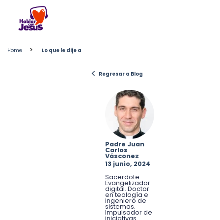
Skip
to
content
>
Home
Lo que le dije a
<
Regresar a Blog
Padre Juan
Carlos
Vásconez
13 junio, 2024
Sacerdote.
Evangelizador
digital. Doctor
en teología e
ingeniero de
sistemas.
Impulsador de
iniciativas