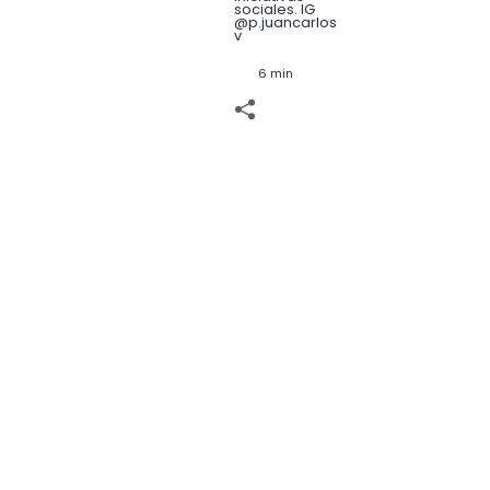
sociales. IG
@p.juancarlos
v
6 min