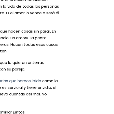
en la vida de todas las personas
e. O el amor lo vence o será él
que hacen cosas sin parar. En
encio, un amor». La gente
reras. Hacen todas esas cosas
ten.
que lo quieren enterrar,
con su pareja.
ntios que hemos leído
como la
s servicial y tiene envidia; el
lleva cuentas del mal. No
aminar juntos.