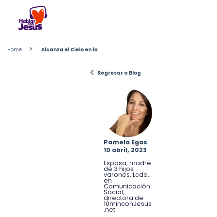
Skip
to
content
>
Home
Alcanza el Cielo en la
<
Regresar a Blog
Pamela Egas
10 abril, 2023
Esposa, madre
de 3 hijos
varones, Lcda.
en
Comunicación
Social,
directora de
10minconJesus
.net