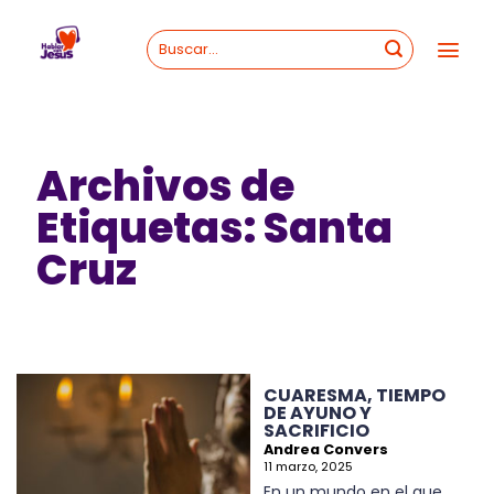
Skip
to
content
Archivos de
Etiquetas:
Santa
Cruz
CUARESMA, TIEMPO
DE AYUNO Y
SACRIFICIO
Andrea Convers
11 marzo, 2025
En un mundo en el que