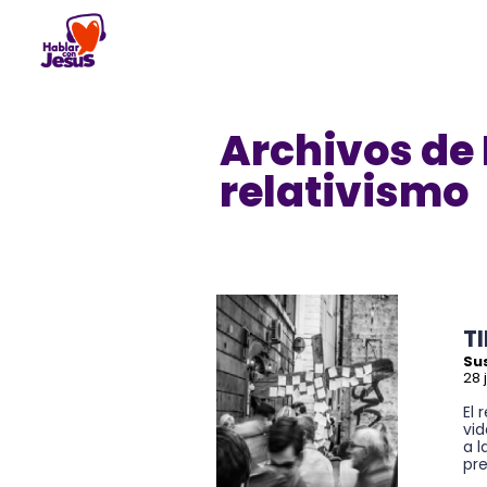
Skip
to
content
Archivos de 
relativismo
T
Su
28 
El 
vi
a 
pre