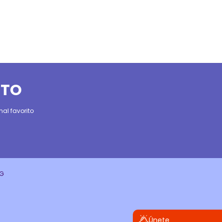
ITO
al favorito
CG
Únete