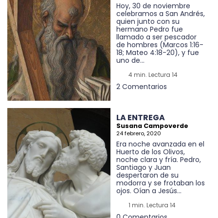
Hoy, 30 de noviembre
celebramos a San Andrés,
quien junto con su
hermano Pedro fue
llamado a ser pescador
de hombres (Marcos 1:16-
18; Mateo 4:18-20), y fue
uno de...
4 min. Lectura 14
2 Comentarios
LA ENTREGA
Susana Campoverde
24 febrero, 2020
Era noche avanzada en el
Huerto de los Olivos,
noche clara y fría. Pedro,
Santiago y Juan
despertaron de su
modorra y se frotaban los
ojos. Oían a Jesús...
1 min. Lectura 14
0 Comentarios