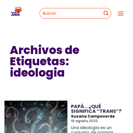
Skip
to
content
Archivos de
Etiquetas:
ideologia
PAPÁ… ¿QUÉ
SIGNIFICA “TRANS”?
Susana Campoverde
19 agosto, 2022
Una ideología es un
conjunto de normas,