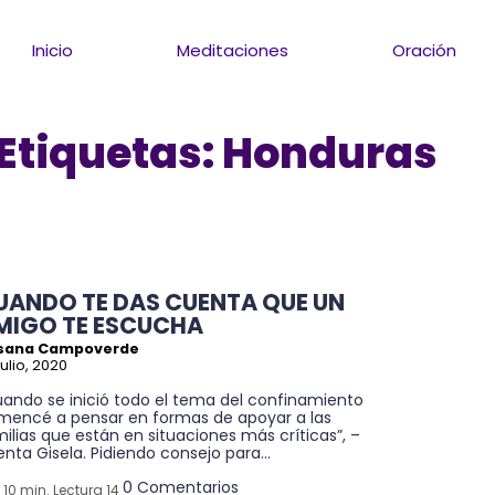
Inicio
Meditaciones
Oración
Etiquetas:
Honduras
UANDO TE DAS CUENTA QUE UN
MIGO TE ESCUCHA
sana Campoverde
julio, 2020
uando se inició todo el tema del confinamiento
mencé a pensar en formas de apoyar a las
ilias que están en situaciones más críticas”, –
nta Gisela. Pidiendo consejo para...
0 Comentarios
10 min. Lectura 14