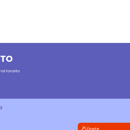
ITO
al favorito
CG
Únete