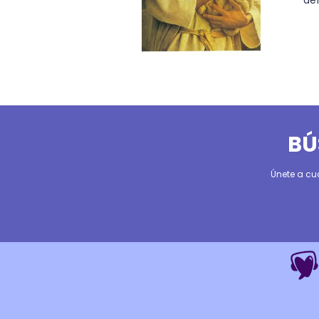
BÚ
Únete a cu