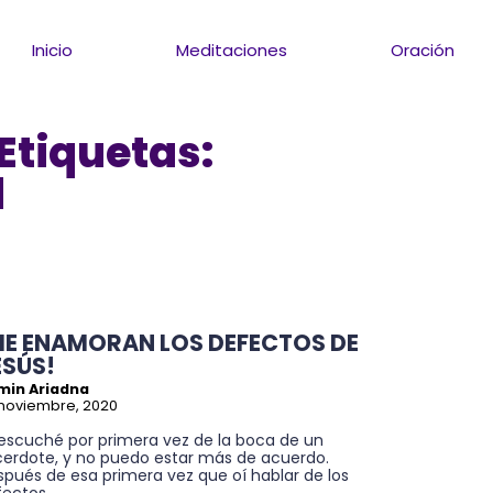
Inicio
Meditaciones
Oración
Etiquetas:
d
ME ENAMORAN LOS DEFECTOS DE
ESÚS!
min Ariadna
noviembre, 2020
 escuché por primera vez de la boca de un
cerdote, y no puedo estar más de acuerdo.
pués de esa primera vez que oí hablar de los
ectos...