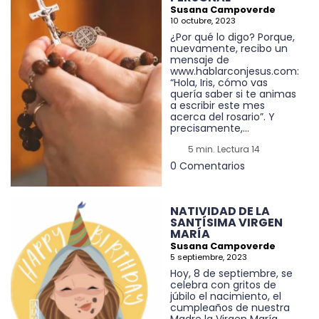
Susana Campoverde
10 octubre, 2023
¿Por qué lo digo? Porque,
nuevamente, recibo un
mensaje de
www.hablarconjesus.com:
“Hola, Iris, cómo vas
quería saber si te animas
a escribir este mes
acerca del rosario”. Y
precisamente,...
5 min. Lectura 14
0 Comentarios
NATIVIDAD DE LA
SANTÍSIMA VIRGEN
MARÍA
Susana Campoverde
5 septiembre, 2023
Hoy, 8 de septiembre, se
celebra con gritos de
júbilo el nacimiento, el
cumpleaños de nuestra
Madre la Virgen María.