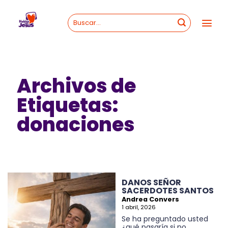
Skip
to
content
Archivos de
Etiquetas:
donaciones
DANOS SEÑOR
SACERDOTES SANTOS
Andrea Convers
1 abril, 2026
Se ha preguntado usted
¿qué pasaría si no