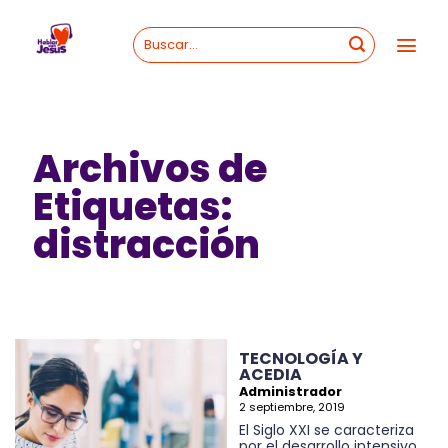
Skip
to
content
Archivos de
Etiquetas:
distracción
TECNOLOGÍA Y
ACEDIA
Administrador
2 septiembre, 2019
El Siglo XXI se caracteriza
por el desarrollo intensivo