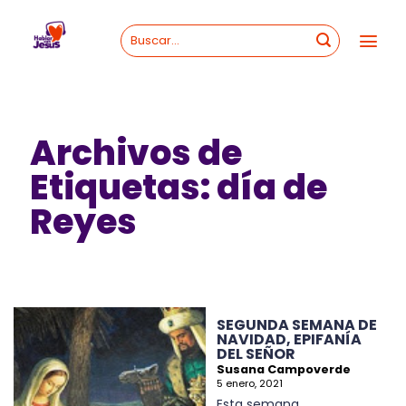
Skip
to
content
Archivos de
Etiquetas:
día de
Reyes
SEGUNDA SEMANA DE
NAVIDAD, EPIFANÍA
DEL SEÑOR
Susana Campoverde
5 enero, 2021
Esta semana