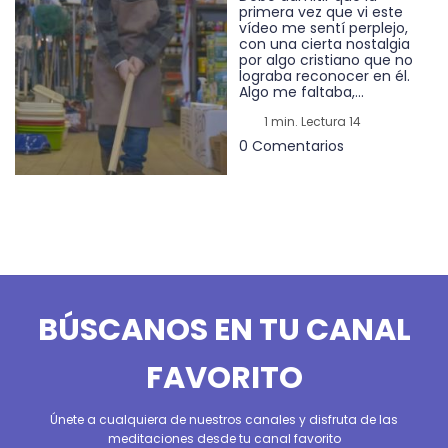
primera vez que vi este
vídeo me sentí perplejo,
con una cierta nostalgia
por algo cristiano que no
lograba reconocer en él.
Algo me faltaba,...
1 min. Lectura 14
0 Comentarios
BÚSCANOS EN TU CANAL
FAVORITO
Únete a cualquiera de nuestros canales y disfruta de las
meditaciones desde tu canal favorito