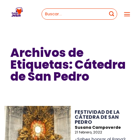
Skip
to
content
Archivos de
Etiquetas:
Cátedra
de San Pedro
FESTIVIDAD DE LA
CÁTEDRA DE SAN
PEDRO
Susana Campoverde
21 febrero, 2022
¿Sabes honrar al Papa?