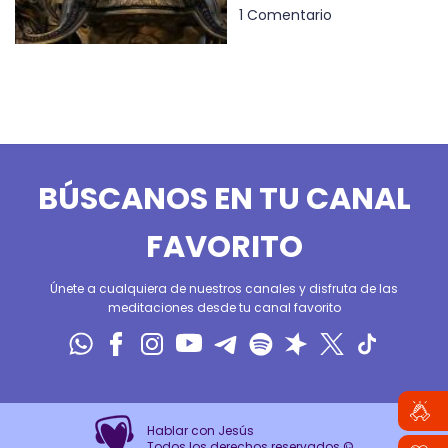
1 Comentario
BÚSCANOS EN TU CANAL
FAVORITO
Únete a cualquiera de nuestros canales y disfruta de las
meditaciones desde tu canal favorito
Hablar con Jesús
Todos los derechos reservados ©