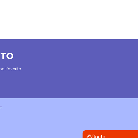
ITO
al favorito
CG
Únete