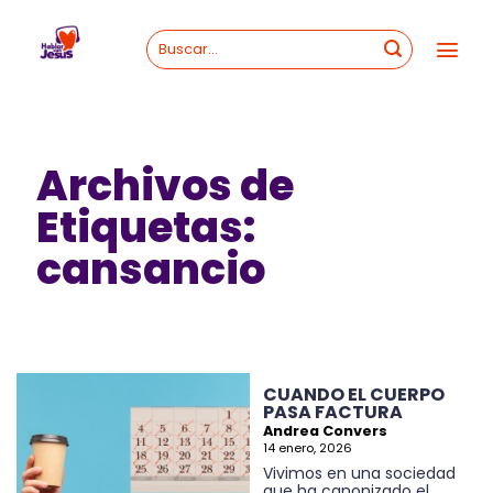
Skip
to
content
Archivos de
Etiquetas:
cansancio
CUANDO EL CUERPO
PASA FACTURA
Andrea Convers
14 enero, 2026
Vivimos en una sociedad
que ha canonizado el