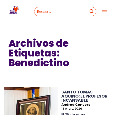
Skip
to
content
Archivos de
Etiquetas:
Benedictino
SANTO TOMÁS
AQUINO: EL PROFESOR
INCANSABLE
Andrea Convers
13 enero, 2026
El 28 de enero,