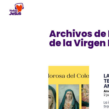
Skip
to
content
Archivos de 
de la Virgen
L
T
A
An
2 j
La 
tr