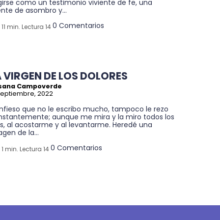
girse como un testimonio viviente de fe, una
nte de asombro y...
0 Comentarios
11 min. Lectura 14
A VIRGEN DE LOS DOLORES
sana Campoverde
septiembre, 2022
nfieso que no le escribo mucho, tampoco le rezo
nstantemente; aunque me mira y la miro todos los
s, al acostarme y al levantarme. Heredé una
gen de la...
0 Comentarios
1 min. Lectura 14