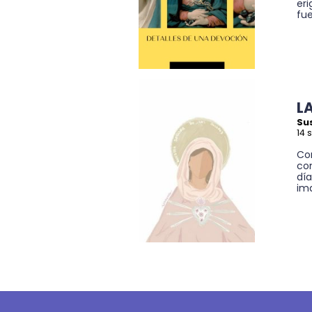
eri
fue
L
Su
14 
Co
co
día
ima