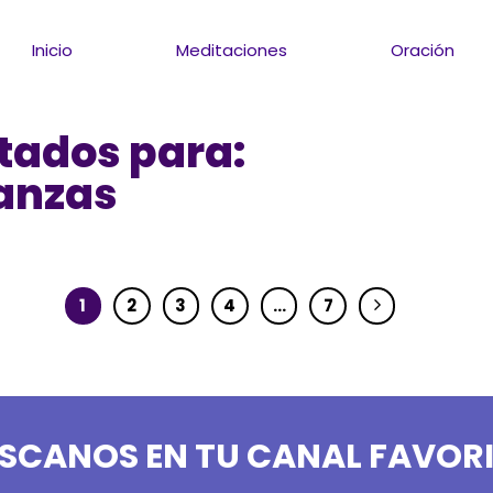
Inicio
Meditaciones
Oración
tados para:
anzas
1
2
3
4
…
7
SCANOS EN TU CANAL FAVOR