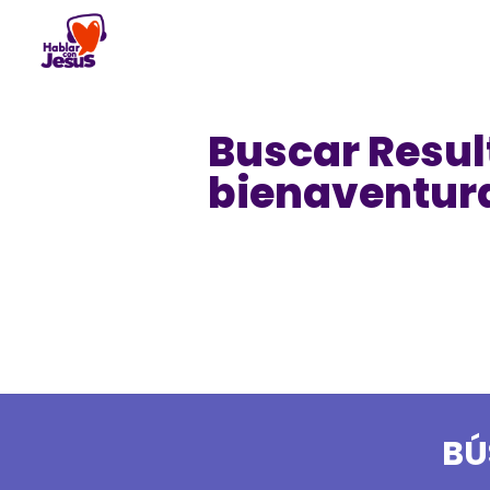
Skip
to
content
Buscar Resul
bienaventur
BÚ