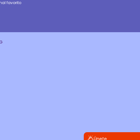
al favorito
CG
Únete