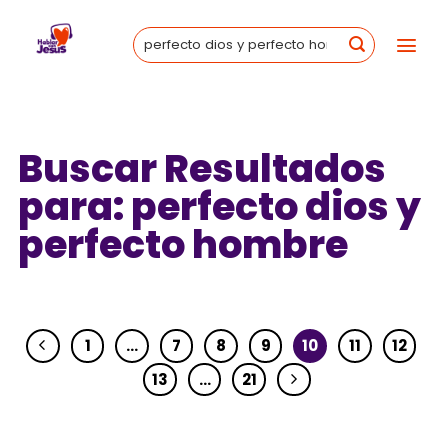
Skip
to
content
Buscar Resultados
para:
perfecto dios y
perfecto hombre
1
…
7
8
9
10
11
12
13
…
21