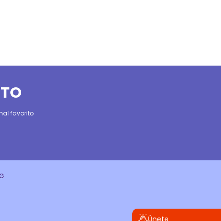
ITO
al favorito
CG
Únete