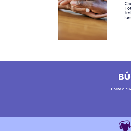
Cri
Tot
tra
lue
BÚ
Únete a cu