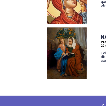
qu
otr
N
Pre
29 
¡Fe
dís
cum