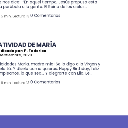
e nos dice: “En aquel tiempo, Jesús propuso esta
a parábola a la gente: El Reino de los cielos...
0 Comentarios
5 min. Lectura 13
ATIVIDAD DE MARÍA
dicado por: P. Federico
septiembre, 2020
licidades María, madre mía! Se lo digo a la Virgen y
elo tú. Y díselo como quieras: Happy Birthday, feliz
pleaños, lo que sea... Y alegrarte con Ella. Le...
0 Comentarios
6 min. Lectura 13