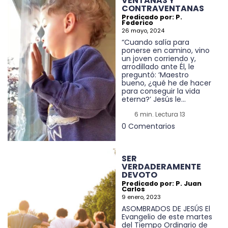
VENTANAS Y
CONTRAVENTANAS
Predicado por: P.
Federico
26 mayo, 2024
“Cuando salía para
ponerse en camino, vino
un joven corriendo y,
arrodillado ante Él, le
preguntó: ‘Maestro
bueno, ¿qué he de hacer
para conseguir la vida
eterna?’ Jesús le...
6 min. Lectura 13
0 Comentarios
SER
VERDADERAMENTE
DEVOTO
Predicado por: P. Juan
Carlos
9 enero, 2023
ASOMBRADOS DE JESÚS El
Evangelio de este martes
del Tiempo Ordinario de