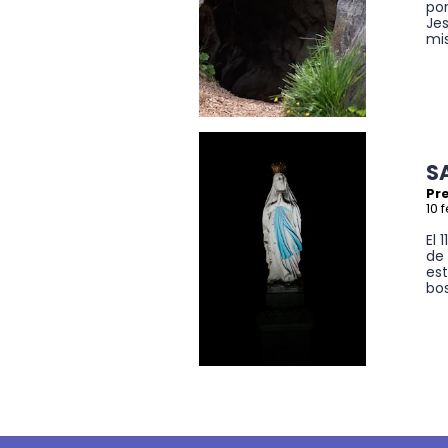
por
Jes
mis
S
Pre
10 
El 
de
es
bos