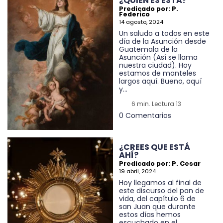
¿QUIÉN ES ESTA?
Predicado por: P.
Federico
14 agosto, 2024
Un saludo a todos en este
día de la Asunción desde
Guatemala de la
Asunción (Así se llama
nuestra ciudad). Hoy
estamos de manteles
largos aquí. Bueno, aquí
y...
6 min. Lectura 13
0 Comentarios
¿CREES QUE ESTÁ
AHÍ?
Predicado por: P. Cesar
19 abril, 2024
Hoy llegamos al final de
este discurso del pan de
vida, del capítulo 6 de
san Juan que durante
estos días hemos
escuchado en el